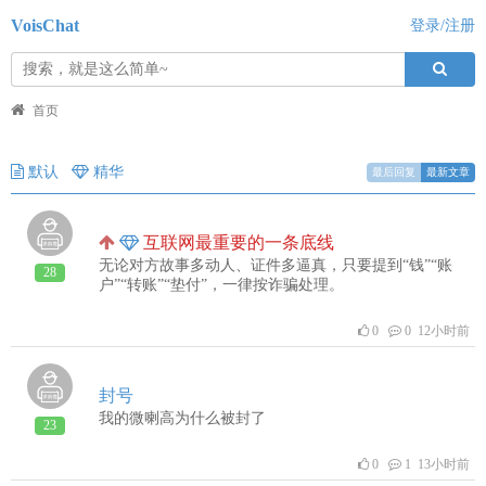
VoisChat
登录/注册
首页
默认
精华
最后回复
最新文章
互联网最重要的一条底线
无论对方故事多动人、证件多逼真，只要提到“钱”“账
28
户”“转账”“垫付”，一律按诈骗处理。
0
0 12小时前
封号
我的微喇高为什么被封了
23
0
1 13小时前